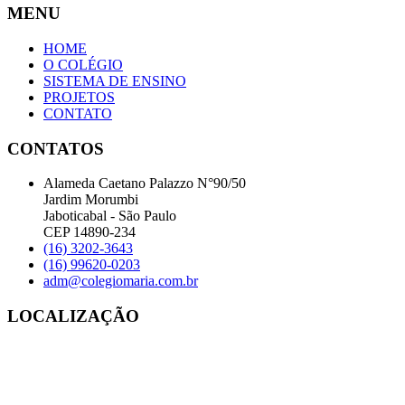
MENU
HOME
O COLÉGIO
SISTEMA DE ENSINO
PROJETOS
CONTATO
CONTATOS
Alameda Caetano Palazzo N°90/50
Jardim Morumbi
Jaboticabal - São Paulo
CEP 14890-234
(16) 3202-3643
(16) 99620-0203
adm@colegiomaria.com.br
LOCALIZAÇÃO